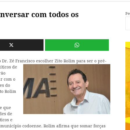
onversar com todos os
Pe
 Dr. Zé Francisco escolher Zito Rolim para ser o pré-
íticos de
rão
ar com o
ões do
to Rolim
de que
ades de
ticos e
 município codoense. Rolim afirma que somar forças