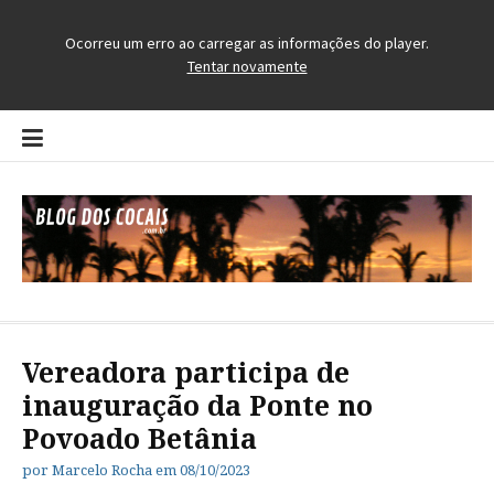
Pular
para
o
conteúdo
Blog dos Cocais
O Blog da Região dos Cocais
Vereadora participa de
inauguração da Ponte no
Povoado Betânia
por
Marcelo Rocha
em
08/10/2023