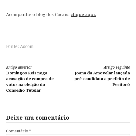
Acompanhe o blog dos Cocais:
clique aqui.
Fonte: Ascom
Continue
Artigo anterior
Artigo seguinte
Domingos Reis nega
Joana da Amovelar lançada
lendo
acusação de compra de
pré-candidata a prefeita de
votos na eleição do
Peritoró
Conselho Tutelar
Deixe um comentário
Comentário
*