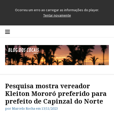
Pular
para
o
conteúdo
Blog dos Cocais
O Blog da Região dos Cocais
Pesquisa mostra vereador
Kleiton Mororó preferido para
prefeito de Capinzal do Norte
por
Marcelo Rocha
em
13/11/2023