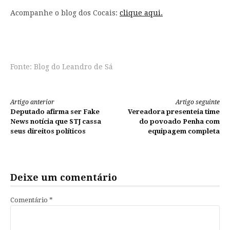
Acompanhe o blog dos Cocais:
clique aqui.
Fonte: Blog do Leandro de Sá
Continue
Artigo anterior
Artigo seguinte
Deputado afirma ser Fake
Vereadora presenteia time
lendo
News notícia que STJ cassa
do povoado Penha com
seus direitos políticos
equipagem completa
Deixe um comentário
Comentário
*