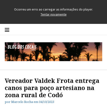
Pular
para
o
conteúdo
Blog dos Cocais
O Blog da Região dos Cocais
Vereador Valdek Frota entrega
canos para poço artesiano na
zona rural de Codó
por
Marcelo Rocha
em
04/10/2023