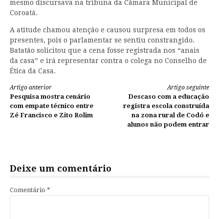
mesmo discursava na tribuna da Câmara Municipal de
Coroatá.
A atitude chamou atenção e causou surpresa em todos os
presentes, pois o parlamentar se sentiu constrangido.
Batatão solicitou que a cena fosse registrada nos “anais
da casa” e irá representar contra o colega no Conselho de
Ética da Casa.
Continue
Artigo anterior
Artigo seguinte
Pesquisa mostra cenário
Descaso com a educação
lendo
com empate técnico entre
registra escola construída
Zé Francisco e Zito Rolim
na zona rural de Codó e
alunos não podem entrar
Deixe um comentário
Comentário
*