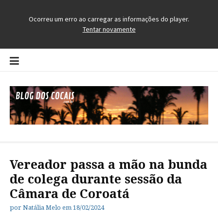
Pular
para
o
conteúdo
Blog dos Cocais
O Blog da Região dos Cocais
Vereador passa a mão na bunda
de colega durante sessão da
Câmara de Coroatá
por
Natália Melo
em
18/02/2024