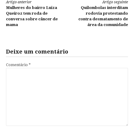
Continue
Artigo anterior
Artigo seguinte
Mulheres do bairro Luiza
Quilombolas interditam
lendo
Queiroz tem roda de
rodovia protestando
conversa sobre câncer de
contra desmatamento de
mama
área da comunidade
Deixe um comentário
Comentário
*