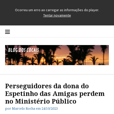
Pular
para
o
conteúdo
Blog dos Cocais
O Blog da Região dos Cocais
Perseguidores da dona do
Espetinho das Amigas perdem
no Ministério Público
por
Marcelo Rocha
em
24/10/2023