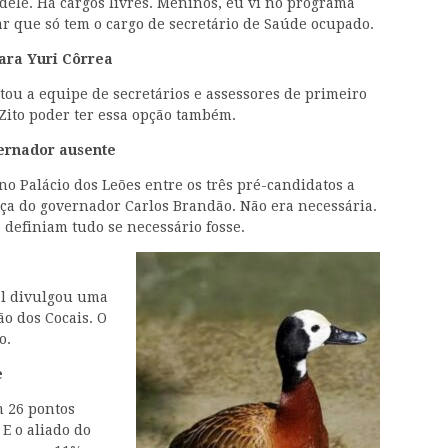
dele. Há cargos livres. Meninos, eu vi no programa
ar que só tem o cargo de secretário de Saúde ocupado.
para Yuri Côrrea
u a equipe de secretários e assessores de primeiro
 Zito poder ter essa opção também.
ernador ausente
o Palácio dos Leões entre os três pré-candidatos a
ça do governador Carlos Brandão. Não era necessária.
 definiam tudo se necessário fosse.
al divulgou uma
ão dos Cocais. O
o.
e
m 26 pontos
E o aliado do