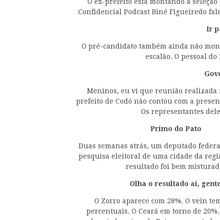
O ex-prefeito está montando a seleção 
Confidencial Podcast Biné Figueiredo fal
Ir 
O pré-candidato também ainda não monto
escalão. O pessoal do
Gov
Meninos, eu vi que reunião realizada n
prefeito de Codó não contou com a presen
Os representantes dele
Primo do Pato
Duas semanas atrás, um deputado feder
pesquisa eleitoral de uma cidade da regi
resultado foi bem misturad
Olha o resultado ai, gent
O Zorro aparece com 28%. O vein te
percentuais. O Ceará em torno de 20%. 