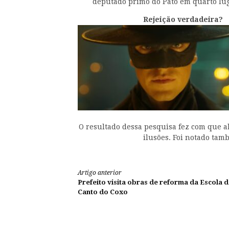
deputado primo do Pato em quarto lu
Rejeição verdadeira?
O resultado dessa pesquisa fez com que 
ilusões. Foi notado ta
Continue
Artigo anterior
Prefeito visita obras de reforma da Escola 
lendo
Canto do Coxo