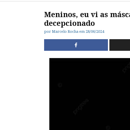
Meninos, eu vi as másc
decepcionado
por
Marcelo Rocha
em
28/06/2024