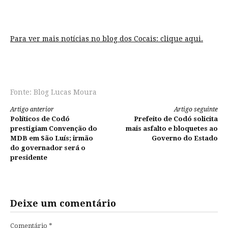
Para ver mais notícias no blog dos Cocais:
clique aqui.
Fonte: Blog Lucas Moura
Continue
Artigo anterior
Artigo seguinte
Políticos de Codó
Prefeito de Codó solicita
lendo
prestigiam Convenção do
mais asfalto e bloquetes ao
MDB em São Luís; irmão
Governo do Estado
do governador será o
presidente
Deixe um comentário
Comentário
*