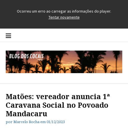
Pular
para
o
conteúdo
Blog dos Cocais
O Blog da Região dos Cocais
Matões: vereador anuncia 1ª
Caravana Social no Povoado
Mandacaru
por
Marcelo Rocha
em
01/12/2023