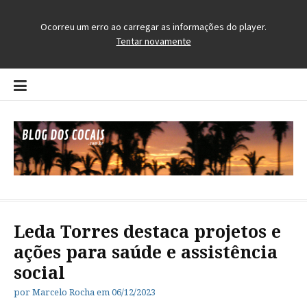
Pular
para
o
conteúdo
Blog dos Cocais
O Blog da Região dos Cocais
Leda Torres destaca projetos e
ações para saúde e assistência
social
por
Marcelo Rocha
em
06/12/2023