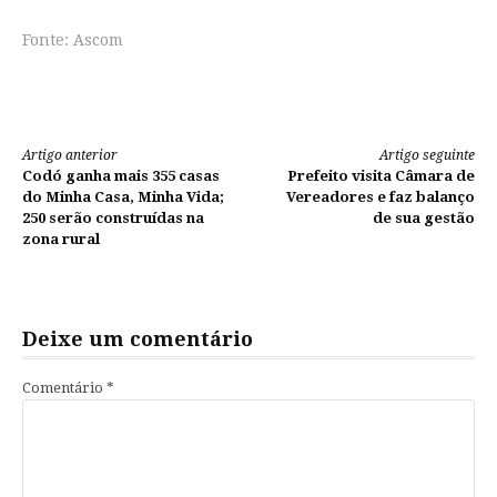
Fonte: Ascom
Continue
Artigo anterior
Artigo seguinte
Codó ganha mais 355 casas
Prefeito visita Câmara de
lendo
do Minha Casa, Minha Vida;
Vereadores e faz balanço
250 serão construídas na
de sua gestão
zona rural
Deixe um comentário
Comentário
*