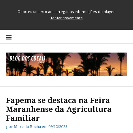
Pular
para
o
conteúdo
Blog dos Cocais
O Blog da Região dos Cocais
Fapema se destaca na Feira
Maranhense da Agricultura
Familiar
por
Marcelo Rocha
em
09/12/2023