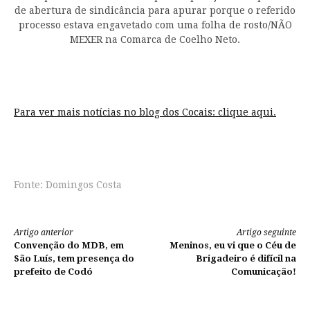
de abertura de sindicância para apurar porque o referido
processo estava engavetado com uma folha de rosto/NÃO
MEXER na Comarca de Coelho Neto.
Para ver mais notícias no blog dos Cocais:
clique aqui.
Fonte: Domingos Costa
Fonte: Domingos Costa
Continue
Artigo anterior
Artigo seguinte
Convenção do MDB, em
Meninos, eu vi que o Céu de
lendo
São Luís, tem presença do
Brigadeiro é difícil na
prefeito de Codó
Comunicação!