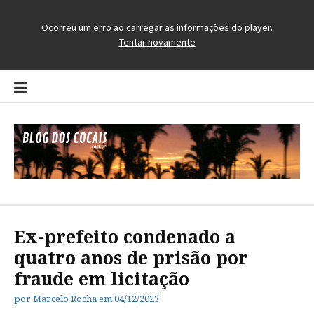
Pular
para
o
conteúdo
Blog dos Cocais
O Blog da Região dos Cocais
Ex-prefeito condenado a
quatro anos de prisão por
fraude em licitação
por
Marcelo Rocha
em
04/12/2023