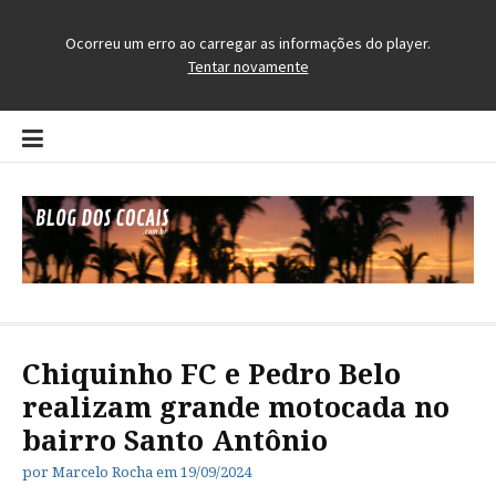
Pular
para
o
conteúdo
Blog dos Cocais
O Blog da Região dos Cocais
Chiquinho FC e Pedro Belo
realizam grande motocada no
bairro Santo Antônio
por
Marcelo Rocha
em
19/09/2024