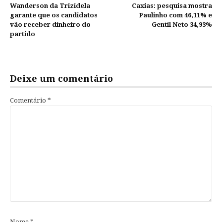
Continue
Wanderson da Trizidela
Caxias: pesquisa mostra
lendo
garante que os candidatos
Paulinho com 46,11% e
vão receber dinheiro do
Gentil Neto 34,93%
partido
Deixe um comentário
Comentário
*
Nome
*