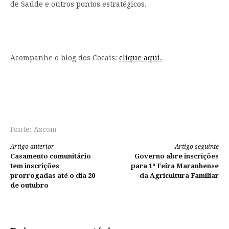
de Saúde e outros pontos estratégicos.
Acompanhe o blog dos Cocais:
clique aqui.
Fonte: Ascom
Continue
Artigo anterior
Artigo seguinte
Casamento comunitário
Governo abre inscrições
lendo
tem inscrições
para 1ª Feira Maranhense
prorrogadas até o dia 20
da Agricultura Familiar
de outubro