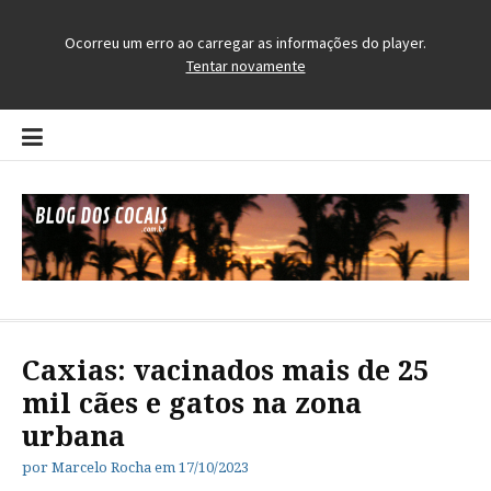
Pular
para
o
conteúdo
Blog dos Cocais
O Blog da Região dos Cocais
Caxias: vacinados mais de 25
mil cães e gatos na zona
urbana
por
Marcelo Rocha
em
17/10/2023