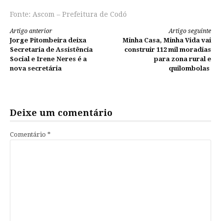
Fonte: Ascom – Prefeitura de Codó
Continue
Artigo anterior
Artigo seguinte
Jorge Pitombeira deixa
Minha Casa, Minha Vida vai
lendo
Secretaria de Assistência
construir 112 mil moradias
Social e Irene Neres é a
para zona rural e
nova secretária
quilombolas
Deixe um comentário
Comentário
*