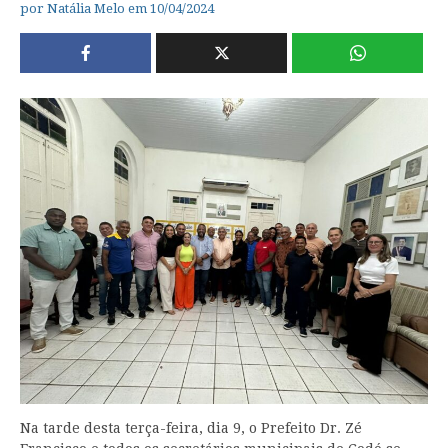
por
Natália Melo
em
10/04/2024
Na tarde desta terça-feira, dia 9, o Prefeito Dr. Zé