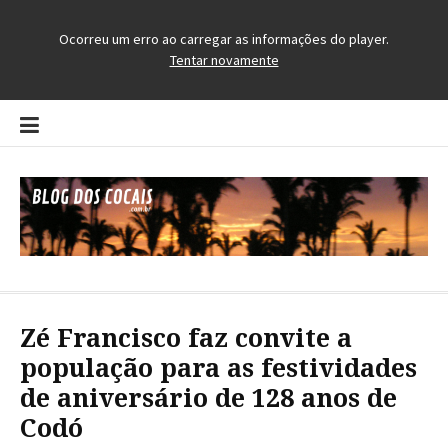
Pular
para
o
conteúdo
Blog dos Cocais
O Blog da Região dos Cocais
Zé Francisco faz convite a
população para as festividades
de aniversário de 128 anos de
Codó