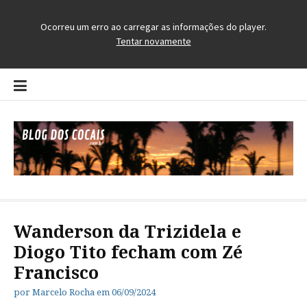
Pular
para
o
conteúdo
Blog dos Cocais
O Blog da Região dos Cocais
Wanderson da Trizidela e
Diogo Tito fecham com Zé
Francisco
por
Marcelo Rocha
em
06/09/2024