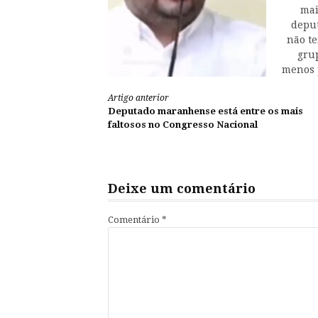
mai
deput
não t
gru
menos p
Continue
Artigo anterior
Deputado maranhense está entre os mais
lendo
faltosos no Congresso Nacional
Deixe um comentário
Comentário
*