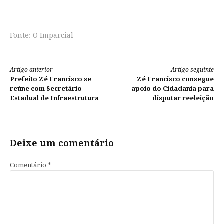
Fonte: O Imparcial
Continue
Artigo anterior
Artigo seguinte
Prefeito Zé Francisco se
Zé Francisco consegue
lendo
reúne com Secretário
apoio do Cidadania para
Estadual de Infraestrutura
disputar reeleição
Deixe um comentário
Comentário
*