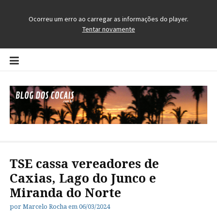
Pular
para
o
conteúdo
Blog dos Cocais
O Blog da Região dos Cocais
TSE cassa vereadores de
Caxias, Lago do Junco e
Miranda do Norte
por
Marcelo Rocha
em
06/03/2024