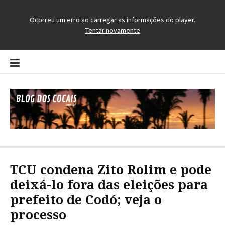
Pular
para
o
conteúdo
Blog dos Cocais
O Blog da Região dos Cocais
TCU condena Zito Rolim e pode
deixá-lo fora das eleições para
prefeito de Codó; veja o
processo