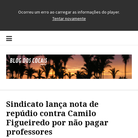
Pular
para
o
conteúdo
Blog dos Cocais
O Blog da Região dos Cocais
Sindicato lança nota de
repúdio contra Camilo
Figueiredo por não pagar
professores