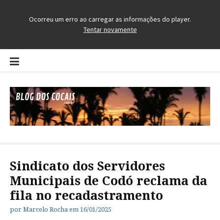
Pular
para
o
conteúdo
Blog dos Cocais
O Blog da Região dos Cocais
Sindicato dos Servidores
Municipais de Codó reclama da
fila no recadastramento
por
Marcelo Rocha
em
16/01/2025