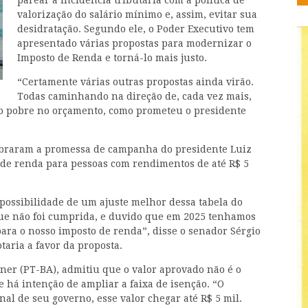
parear a incidência tributária com a política de
valorização do salário mínimo e, assim, evitar sua
desidratação. Segundo ele, o Poder Executivo tem
apresentado várias propostas para modernizar o
Imposto de Renda e torná-lo mais justo.
“Certamente várias outras propostas ainda virão.
Todas caminhando na direção de, cada vez mais,
e o pobre no orçamento, como prometeu o presidente
obraram a promessa de campanha do presidente Luiz
o de renda para pessoas com rendimentos de até R$ 5
 possibilidade de um ajuste melhor dessa tabela do
ue não foi cumprida, e duvido que em 2025 tenhamos
para o nosso imposto de renda”, disse o senador Sérgio
taria a favor da proposta.
ner (PT-BA), admitiu que o valor aprovado não é o
 há intenção de ampliar a faixa de isenção. “O
nal de seu governo, esse valor chegar até R$ 5 mil.