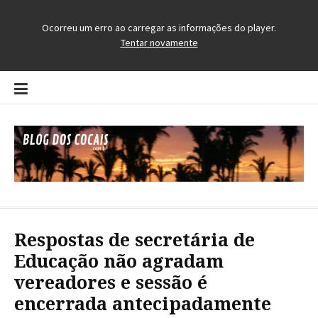
Pular
para
o
conteúdo
Blog dos Cocais
O Blog da Região dos Cocais
Respostas de secretária de
Educação não agradam
vereadores e sessão é
encerrada antecipadamente