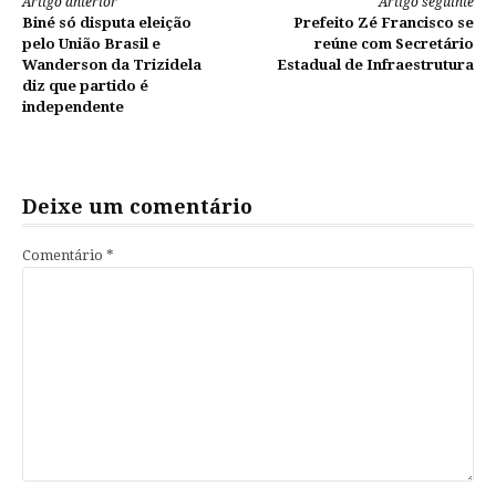
Continue
Artigo anterior
Artigo seguinte
Biné só disputa eleição
Prefeito Zé Francisco se
lendo
pelo União Brasil e
reúne com Secretário
Wanderson da Trizidela
Estadual de Infraestrutura
diz que partido é
independente
Deixe um comentário
Comentário
*