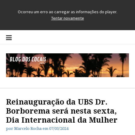
Pular
para
o
conteúdo
Blog dos Cocais
O Blog da Região dos Cocais
Reinauguração da UBS Dr.
Borborema será nesta sexta,
Dia Internacional da Mulher
por
Marcelo Rocha
em
07/03/2024