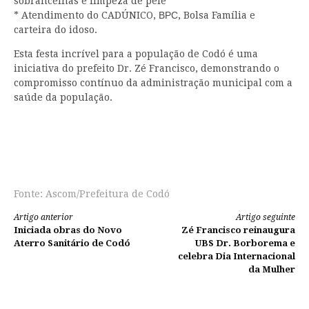
sobrancelhas e limpeza de pele
* Atendimento do CADÚNICO, ВРС, Bolsa Família e
carteira do idoso.
Esta festa incrível para a população de Codó é uma
iniciativa do prefeito Dr. Zé Francisco, demonstrando o
compromisso contínuo da administração municipal com a
saúde da população.
Fonte: Ascom/Prefeitura de Codó
Continue
Artigo anterior
Artigo seguinte
Iniciada obras do Novo
Zé Francisco reinaugura
lendo
Aterro Sanitário de Codó
UBS Dr. Borborema e
celebra Dia Internacional
da Mulher