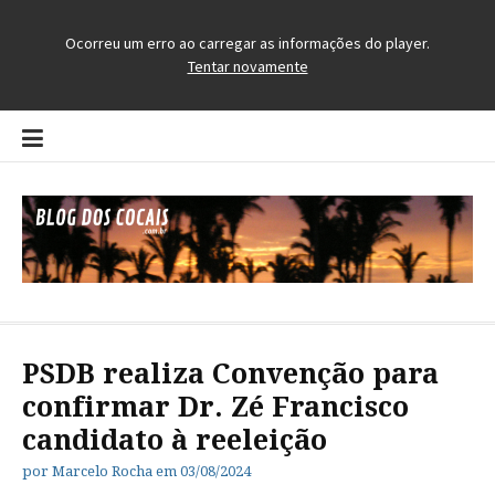
Pular
para
o
conteúdo
Blog dos Cocais
O Blog da Região dos Cocais
PSDB realiza Convenção para
confirmar Dr. Zé Francisco
candidato à reeleição
por
Marcelo Rocha
em
03/08/2024