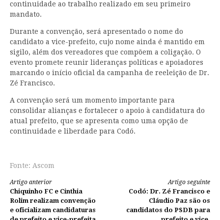
continuidade ao trabalho realizado em seu primeiro
mandato.
Durante a convenção, será apresentado o nome do
candidato a vice-prefeito, cujo nome ainda é mantido em
sigilo, além dos vereadores que compõem a coligação. O
evento promete reunir lideranças políticas e apoiadores
marcando o início oficial da campanha de reeleição de Dr.
Zé Francisco.
A convenção será um momento importante para
consolidar alianças e fortalecer o apoio à candidatura do
atual prefeito, que se apresenta como uma opção de
continuidade e liberdade para Codó.
Fonte: Ascom
Continue
Artigo anterior
Artigo seguinte
Chiquinho FC e Cinthia
Codó: Dr. Zé Francisco e
lendo
Rolim realizam convenção
Cláudio Paz são os
e oficializam candidaturas
candidatos do PSDB para
de prefeito e vice-prefeita
prefeito e vice,