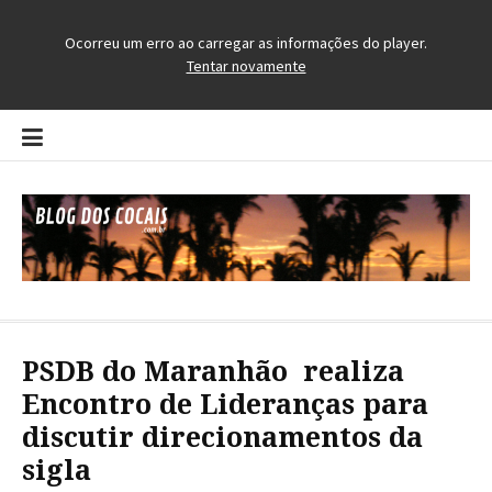
Pular
para
o
conteúdo
Blog dos Cocais
O Blog da Região dos Cocais
PSDB do Maranhão realiza
Encontro de Lideranças para
discutir direcionamentos da
sigla