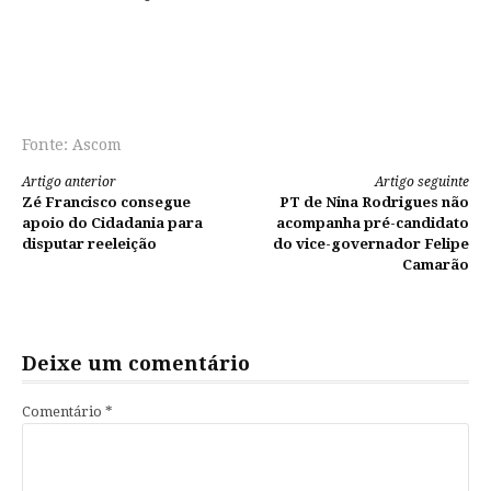
Fonte: Ascom
Continue
Artigo anterior
Artigo seguinte
Zé Francisco consegue
PT de Nina Rodrigues não
lendo
apoio do Cidadania para
acompanha pré-candidato
disputar reeleição
do vice-governador Felipe
Camarão
Deixe um comentário
Comentário
*