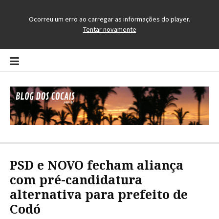
Pular
para
o
conteúdo
Blog dos Cocais
O Blog da Região dos Cocais
PSD e NOVO fecham aliança
com pré-candidatura
alternativa para prefeito de
Codó