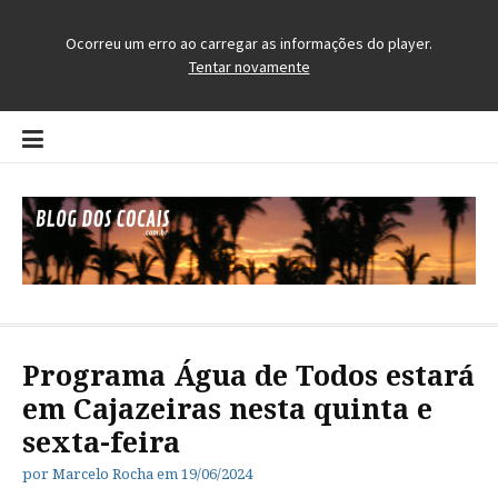
Pular
para
o
conteúdo
Blog dos Cocais
O Blog da Região dos Cocais
Programa Água de Todos estará
em Cajazeiras nesta quinta e
sexta-feira
por
Marcelo Rocha
em
19/06/2024