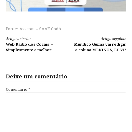
Fonte: Asscom – SAAE Codó
Continue
Artigo anterior
Artigo seguinte
Web Rádio dos Cocais –
Mundico Guima vai redigir
lendo
Simplesmente a melhor
a coluna MENINOS, EU VI!
Deixe um comentário
Comentário
*