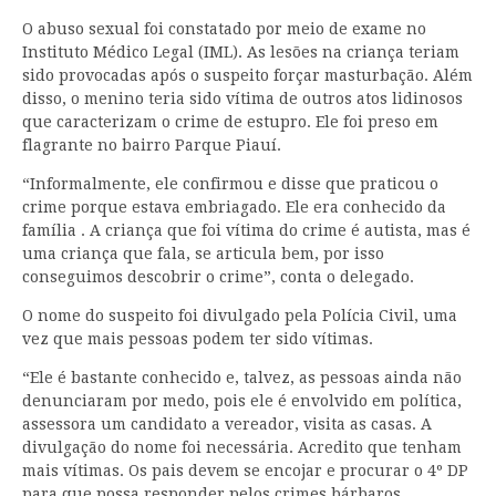
O abuso sexual foi constatado por meio de exame no
Instituto Médico Legal (IML). As lesões na criança teriam
sido provocadas após o suspeito forçar masturbação. Além
disso, o menino teria sido vítima de outros atos lidinosos
que caracterizam o crime de estupro. Ele foi preso em
flagrante no bairro Parque Piauí.
“Informalmente, ele confirmou e disse que praticou o
crime porque estava embriagado. Ele era conhecido da
família . A criança que foi vítima do crime é autista, mas é
uma criança que fala, se articula bem, por isso
conseguimos descobrir o crime”, conta o delegado.
O nome do suspeito foi divulgado pela Polícia Civil, uma
vez que mais pessoas podem ter sido vítimas.
“Ele é bastante conhecido e, talvez, as pessoas ainda não
denunciaram por medo, pois ele é envolvido em política,
assessora um candidato a vereador, visita as casas. A
divulgação do nome foi necessária. Acredito que tenham
mais vítimas. Os pais devem se encojar e procurar o 4º DP
para que possa responder pelos crimes bárbaros,