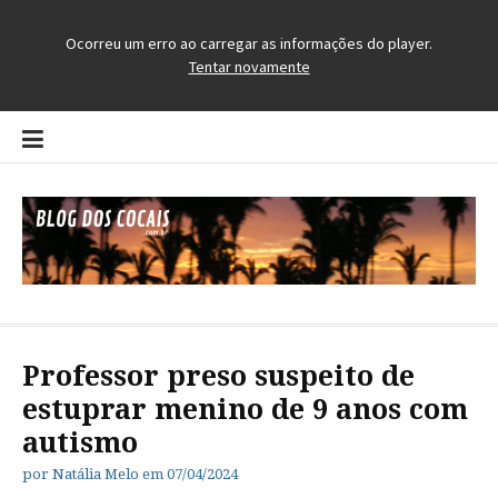
Pular
para
o
conteúdo
Blog dos Cocais
O Blog da Região dos Cocais
Professor preso suspeito de
estuprar menino de 9 anos com
autismo
por
Natália Melo
em
07/04/2024