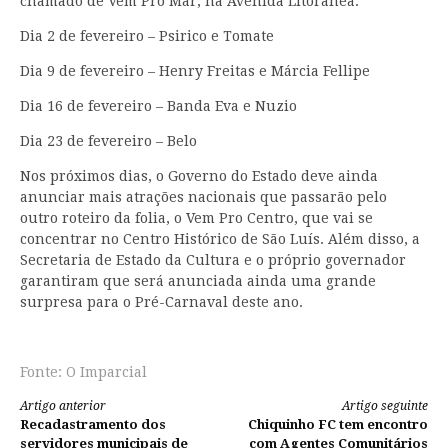
chamado de Vem Pro Mar, na Avenida Litorânea:
Dia 2 de fevereiro – Psirico e Tomate
Dia 9 de fevereiro – Henry Freitas e Márcia Fellipe
Dia 16 de fevereiro – Banda Eva e Nuzio
Dia 23 de fevereiro – Belo
Nos próximos dias, o Governo do Estado deve ainda
anunciar mais atrações nacionais que passarão pelo
outro roteiro da folia, o Vem Pro Centro, que vai se
concentrar no Centro Histórico de São Luís. Além disso, a
Secretaria de Estado da Cultura e o próprio governador
garantiram que será anunciada ainda uma grande
surpresa para o Pré-Carnaval deste ano.
Fonte: O Imparcial
Continue
Artigo anterior
Artigo seguinte
Recadastramento dos
Chiquinho FC tem encontro
servidores municipais de
com Agentes Comunitários