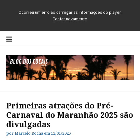
Pular
para
o
conteúdo
Blog dos Cocais
O Blog da Região dos Cocais
Primeiras atrações do Pré-
Carnaval do Maranhão 2025 são
divulgadas
por
Marcelo Rocha
em
12/01/2025