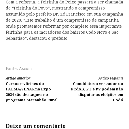
Com a reforma, a Feirinha do Peixe passará a ser chamada
de “Feirinha do Povo”, mostrando o compromisso
assumido pelo prefeito Dr. Zé Francisco em sua campanha
de 2020. “Este trabalho é um compromisso de campanha
onde prometemos reformar por completo essa importante
feirinha para os moradores dos bairros Codó Novo e São
Sebastião”, destacou o prefeito.
Fonte: Ascom
Continue
Artigo anterior
Artigo seguinte
Cursos e vitrines do
Candidatos a vereador do
lendo
FAEMA/SENAR na Expo
PCdoB, PT e PV podem não
2024 são destaques no
disputar as eleições em
programa Maranhão Rural
Codó
Deixe um comentário