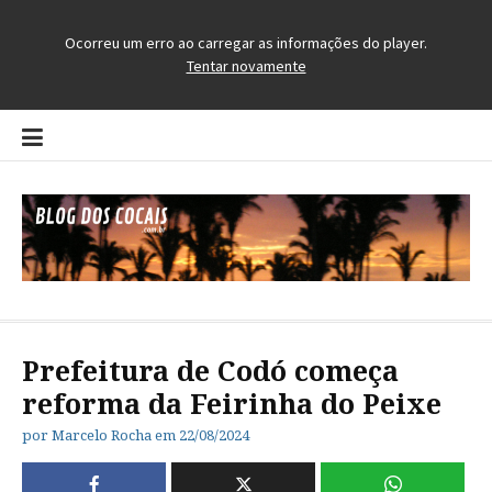
Pular
para
o
conteúdo
Blog dos Cocais
O Blog da Região dos Cocais
Prefeitura de Codó começa
reforma da Feirinha do Peixe
por
Marcelo Rocha
em
22/08/2024