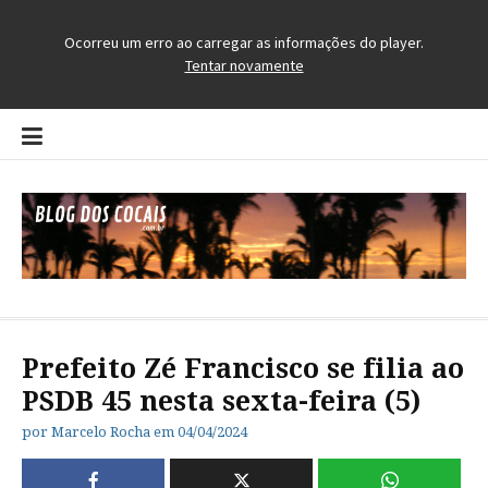
Pular
para
o
conteúdo
Blog dos Cocais
O Blog da Região dos Cocais
Prefeito Zé Francisco se filia ao
PSDB 45 nesta sexta-feira (5)
por
Marcelo Rocha
em
04/04/2024