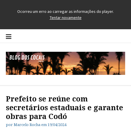
Pular
para
o
conteúdo
Blog dos Cocais
O Blog da Região dos Cocais
Prefeito se reúne com
secretários estaduais e garante
obras para Codó
por
Marcelo Rocha
em
19/04/2024