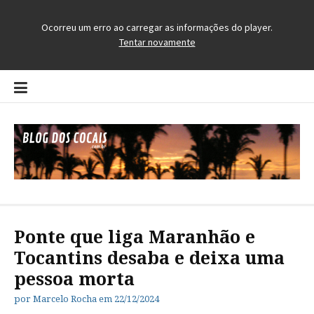
Pular
para
o
conteúdo
Blog dos Cocais
O Blog da Região dos Cocais
Ponte que liga Maranhão e
Tocantins desaba e deixa uma
pessoa morta
por
Marcelo Rocha
em
22/12/2024