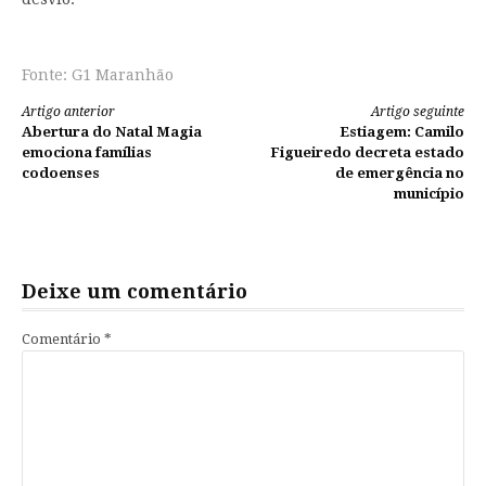
Fonte: G1 Maranhão
Continue
Artigo anterior
Artigo seguinte
Abertura do Natal Magia
Estiagem: Camilo
lendo
emociona famílias
Figueiredo decreta estado
codoenses
de emergência no
município
Deixe um comentário
Comentário
*