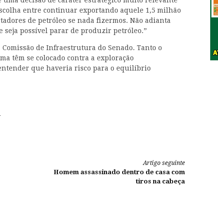
 uma decisão de caráter estratégico muito relevante
escolha entre continuar exportando aquele 1,5 milhão
rtadores de petróleo se nada fizermos. Não adianta
seja possível parar de produzir petróleo.”
a Comissão de Infraestrutura do Senado. Tanto o
ma têm se colocado contra a exploração
ntender que haveria risco para o equilíbrio
.
Artigo seguinte
Homem assassinado dentro de casa com
tiros na cabeça