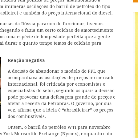
a mudou sua política de preços, abandonando a
m inúmeras oscilações do barril de petróleo do tipo
asileiro) e também do preço internacional do diesel.
finarias da Rússia pararam de funcionar, tivemos
chegando e fazia um certo colchão de amortecimento
om uma espécie de tempestade perfeita que a gente
ai durar e quanto tempo temos de colchão para
Reação negativa
A decisão de abandonar o modelo do PPI, que
acompanhava as oscilações de preços no mercado
internacional, foi criticada por economistas e
especialistas do setor, segundo os quais a decisão
pode provocar uma defasagem grande de preços e
afetar a receita da Petrobras. O governo, por sua
vez, afirma que a ideia é “abrasileirar” os preços
dos combustíveis.
Ontem, o barril do petróleo WTI para novembro
ew York Mercantile Exchange (Nymex), enquanto o do