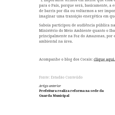
“É importante termos em mente que essa é
para o País, porque será, basicamente, a 
de barris por dia ou voltarmos a ser impo
imaginar uma transição energética em que 
Saboia participou de audiência pública n
Ministério do Meio Ambiente quanto o Iba
principalmente na Foz do Amazonas, por e
ambiental na área.
Acompanhe o blog dos Cocais:
clique aqui
Fonte: Estadão Conteúdo
Continue
Artigo anterior
Prefeitura realiza reforma na sede da
lendo
Guarda Municipal