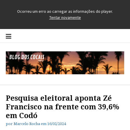
Pular
para
o
conteúdo
Blog dos Cocais
O Blog da Região dos Cocais
Pesquisa eleitoral aponta Zé
Francisco na frente com 39,6%
em Codó
por
Marcelo Rocha
em
16/02/2024