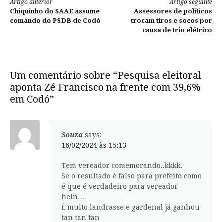
Continue
Artigo anterior
Artigo seguinte
Chiquinho do SAAE assume
Assessores de políticos
lendo
comando do PSDB de Codó
trocam tiros e socos por
causa de trio elétrico
Um comentário sobre “Pesquisa eleitoral
aponta Zé Francisco na frente com 39,6%
em Codó”
Souza
says:
16/02/2024 às 15:13
Tem vereador comemorando..kkkk.
Se o resultado é falso para prefeito como
é que é verdadeiro para vereador
hein…
É muito landrasse e gardenal já ganhou
tan tan tan