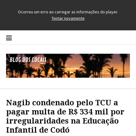
Pular
para
o
conteúdo
Blog dos Cocais
O Blog da Região dos Cocais
Nagib condenado pelo TCU a
pagar multa de R$ 334 mil por
irregularidades na Educação
Infantil de Codó