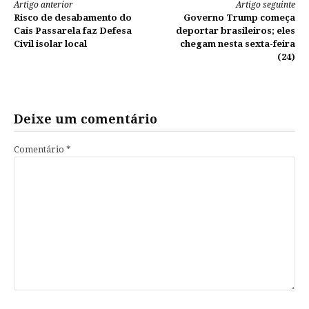
Continue
Artigo anterior
Artigo seguinte
Risco de desabamento do
Governo Trump começa
lendo
Cais Passarela faz Defesa
deportar brasileiros; eles
Civil isolar local
chegam nesta sexta-feira
(24)
Deixe um comentário
Comentário
*