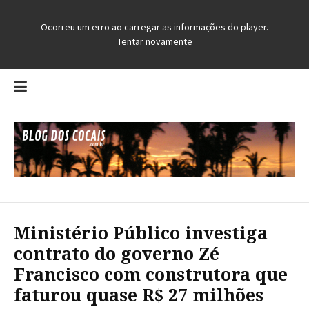
Pular
para
o
conteúdo
Blog dos Cocais
O Blog da Região dos Cocais
Ministério Público investiga
contrato do governo Zé
Francisco com construtora que
faturou quase R$ 27 milhões