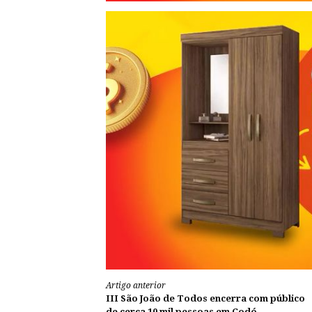
Continue
Artigo anterior
III São João de Todos encerra com público
de cerca 10 mil pessoas em Codó