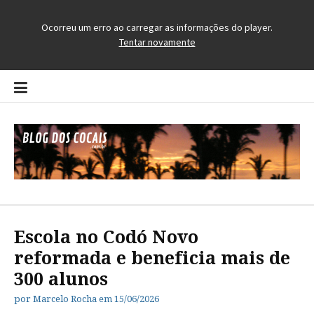
Pular
para
o
conteúdo
Blog dos Cocais
O Blog da Região dos Cocais
Escola no Codó Novo
reformada e beneficia mais de
300 alunos
por
Marcelo Rocha
em
15/06/2026