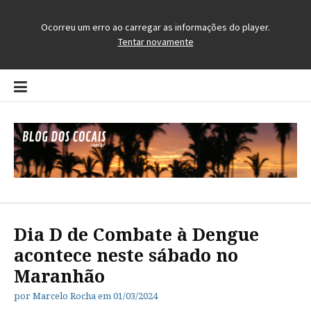
Pular
para
o
conteúdo
Blog dos Cocais
O Blog da Região dos Cocais
Dia D de Combate à Dengue
acontece neste sábado no
Maranhão
por
Marcelo Rocha
em
01/03/2024