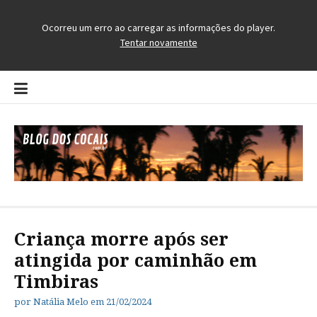
Pular
para
o
conteúdo
Blog dos Cocais
O Blog da Região dos Cocais
Criança morre após ser
atingida por caminhão em
Timbiras
por
Natália Melo
em
21/02/2024