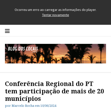
Pular
para
o
conteúdo
Blog dos Cocais
O Blog da Região dos Cocais
Conferência Regional do PT
tem participação de mais de 20
municípios
por
Marcelo Rocha
em
10/06/2024