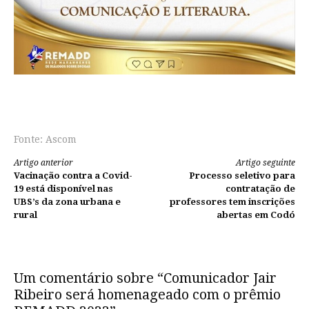
Fonte: Ascom
Continue
Artigo anterior
Artigo seguinte
Vacinação contra a Covid-
Processo seletivo para
lendo
19 está disponível nas
contratação de
UBS’s da zona urbana e
professores tem inscrições
rural
abertas em Codó
Um comentário sobre “Comunicador Jair
Ribeiro será homenageado com o prêmio