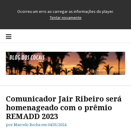
Pular
para
o
conteúdo
Blog dos Cocais
O Blog da Região dos Cocais
Comunicador Jair Ribeiro será
homenageado com o prêmio
REMADD 2023
por
Marcelo Rocha
em
04/01/2024