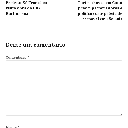
Prefeito Zé Francisco
Fortes chuvas em Codó
lendo
visita obra da UBS
preocupa moradores e
Borborema
político curte prévia de
carnaval em São Luis
Deixe um comentário
Comentário
*
Nome
*