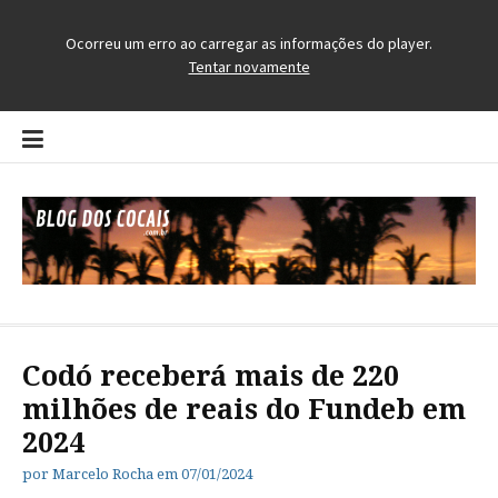
Pular
para
o
conteúdo
Blog dos Cocais
O Blog da Região dos Cocais
Codó receberá mais de 220
milhões de reais do Fundeb em
2024
por
Marcelo Rocha
em
07/01/2024