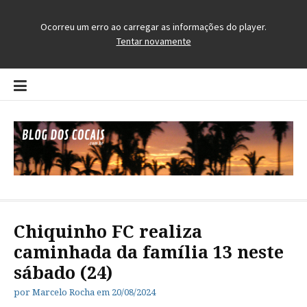
Pular
para
o
conteúdo
Blog dos Cocais
O Blog da Região dos Cocais
Chiquinho FC realiza
caminhada da família 13 neste
sábado (24)
por
Marcelo Rocha
em
20/08/2024