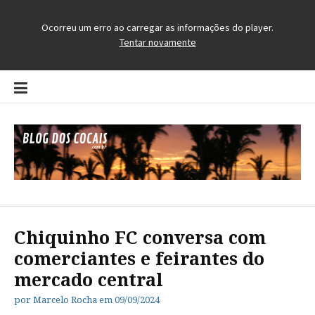
Pular
para
o
conteúdo
Blog dos Cocais
O Blog da Região dos Cocais
Chiquinho FC conversa com
comerciantes e feirantes do
mercado central
por
Marcelo Rocha
em
09/09/2024