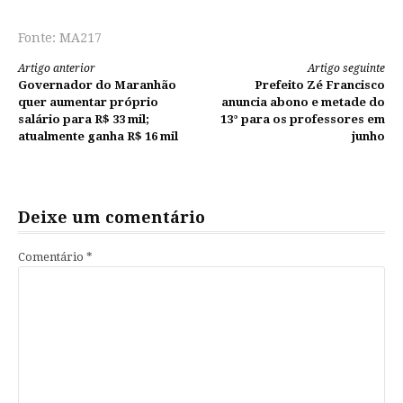
Fonte: MA217
Continue
Artigo anterior
Artigo seguinte
Governador do Maranhão
Prefeito Zé Francisco
lendo
quer aumentar próprio
anuncia abono e metade do
salário para R$ 33 mil;
13° para os professores em
atualmente ganha R$ 16 mil
junho
Deixe um comentário
Comentário
*