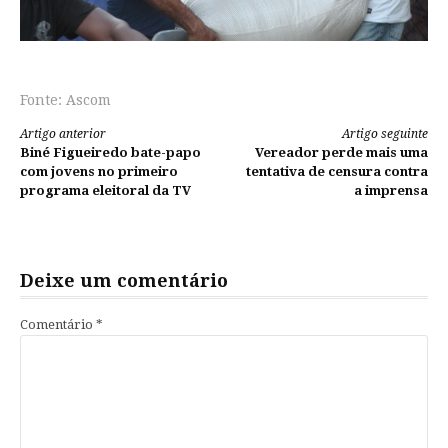
Fonte: Ascom
Continue
Artigo anterior
Artigo seguinte
Biné Figueiredo bate-papo
Vereador perde mais uma
lendo
com jovens no primeiro
tentativa de censura contra
programa eleitoral da TV
a imprensa
Deixe um comentário
Comentário
*