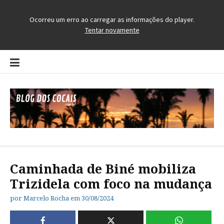
Pular
para
o
conteúdo
Blog dos Cocais
O Blog da Região dos Cocais
Caminhada de Biné mobiliza
Trizidela com foco na mudança
por
Marcelo Rocha
em
30/08/2024