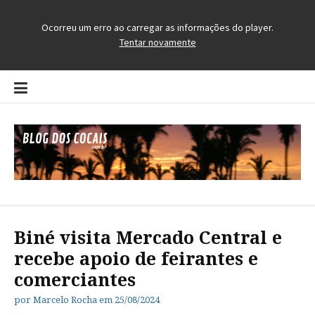
Pular
para
o
conteúdo
Blog dos Cocais
O Blog da Região dos Cocais
Biné visita Mercado Central e
recebe apoio de feirantes e
comerciantes
por
Marcelo Rocha
em
25/08/2024