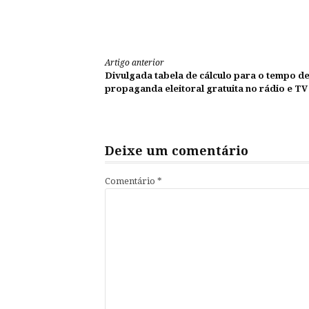
Fonte: Ascom
Continue
Artigo anterior
Divulgada tabela de cálculo para o tempo d
lendo
propaganda eleitoral gratuita no rádio e TV
Deixe um comentário
Comentário
*